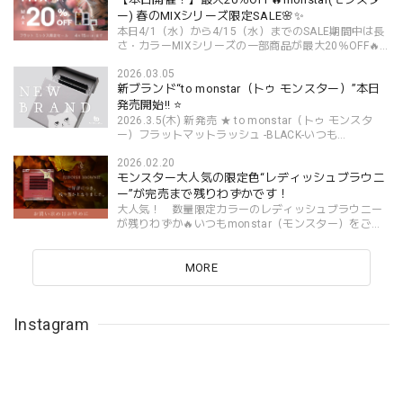
す。...
ー) 春のMIXシリーズ限定SALE🌸✨
本日4/1（水）から4/15（水）までのSALE期間中は長
さ・カラーMIXシリーズの一部商品が最大20％OFF🔥
2026年モンスターフラットマットラッシュ お得なＭ
2026.03.05
ＩＸシリーズ限定ＳＡＬＥ開催中!!🐈🌸モンスター製品
新ブランド“to monstar（トゥ モンスター）”本日
をご愛...
発売開始!! ⭐
2026.3.5(木) 新発売 ★ to monstar（トゥ モンスタ
ー）フラットマットラッシュ -BLACK-いつも
monstar（モンスター）をご愛顧いただき誠に有難う
2026.02.20
御座います🐈⭐「to monstar（トゥ モンスター）」
モンスター大人気の限定色“レディッシュブラウニ
は、既存ブランド...
ー”が完売まで残りわずかです！
大人気！ 数量限定カラーのレディッシュブラウニー
が残りわずか🔥いつもmonstar（モンスター）をご愛
顧いただき誠に有難う御座います🐈⭐ブラウンカラーで
大人気のモンブリュノシリーズ🍂数量限定色のレディ
ッシ...
MORE
Instagram