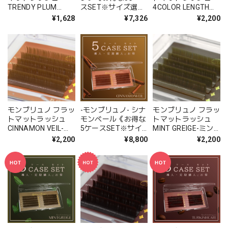
TRENDY PLUM
スSET※サイズ選択
4COLOR LENGTH
PINK-トレンディプ
可》
MIX-4カラーレング
¥1,628
¥7,326
¥2,200
ラムピンク- （6列シ
スミックス-（10列
ート)※単一サイズ
シート）
モンブリュノ フラッ
-モンブリュノ- シナ
モンブリュノ フラッ
トマットラッシュ
モンベール《お得な
トマットラッシュ
CINNAMON VEIL-シ
5ケースSET※サイ
MINT GREIGE-ミン
ナモンベール- （10
ズ選択可》
トグレージュ- （10
¥2,200
¥8,800
¥2,200
列シート）
列シート）