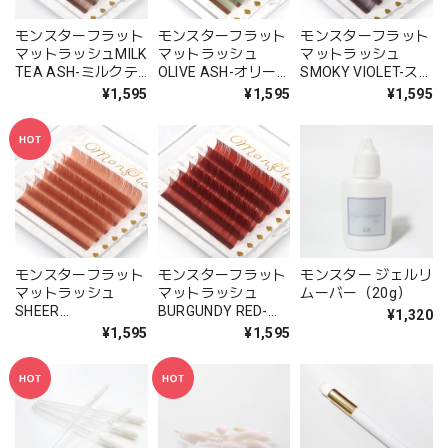
モンスターフラット
モンスターフラット
モンスターフラット
マットラッシュMILK
マットラッシュ
マットラッシュ
TEA ASH-ミルクテ
OLIVE ASH-オリー
SMOKY VIOLET-ス
ィーアッシュ- （単
ブアッシュ- （6列シ
モーキーバイオレッ
¥1,595
¥1,595
¥1,595
一6列 / MIX5列）
ート）
ト- （6列シート）
モンスターフラット
モンスターフラット
モンスター ジェルリ
マットラッシュ
マットラッシュ
ムーバー（20g）
SHEER
BURGUNDY RED-バ
¥1,320
TERRACOTTA-シア
ーガンディレッド-
¥1,595
¥1,595
テラコッタ- （6列シ
（6列シート）
ート）