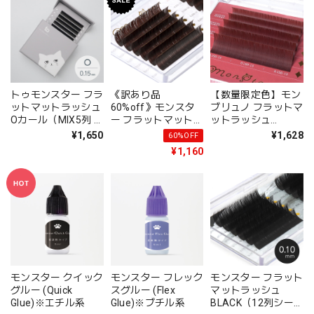
トゥモンスター フラ
《訳あり品
【数量限定色】モン
ットマットラッシュ
60%off》モンスタ
ブリュノ フラットマ
Oカール（MIX5列 /
ー フラットマットラ
ットラッシュ
単一6列）- 0.15mm
ッシュNATURAL
REDDISH BROWNIE-
¥1,650
¥1,628
60%OFF
BROWN （12列シー
レディッシュブラウ
¥1,160
ト）
ニー- （5列シート）
モンスター クイック
モンスター フレック
モンスター フラット
グルー (Quick
スグルー (Flex
マットラッシュ
Glue)※エチル系
Glue)※ブチル系
BLACK（12列シー