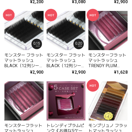
ト）- 0.10mm
¥2,200
¥3,080
¥2,900
モンスター フラット
モンスター フラット
モンスターフラット
マットラッシュ
マットラッシュ
マットラッシュ
BLACK（12列シー
BLACK（12列シー
TRENDY PLUM
ト）- 0.15mm
ト）- 0.20mm
PINK-トレンディプ
¥2,900
¥2,900
¥1,628
ラムピンク- （5列シ
ート)※長さMIX
モンスターフラット
トレンディプラムピ
モンブリュノ フラッ
マットラッシュ
ンク《お得な5ケー
トマットラッシュ