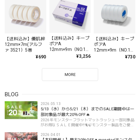
【送料込み】キープ
【送料込み】優肌絆
【送料込み】キープ
ポアA
12mm×7m(アルフ
ポアA
12mm×9m（NO.12
ァ 3521）5巻
12mm×9m（NO.12
）24巻
）5巻
¥3,256
¥690
¥730
MORE
BLOG
2026.05.13
5/13（水）から5/21（木）までのSALE期間中は一
部対象品が最大20％OFF🔥
2026年モンスターフラットマットラッシュ一部対象品
がお得なＳＡＬＥ開催中!!🐈🍃モンスター製品をご愛顧
中の皆様はもちろん、とくにモンスター製品をはじめ
2026.04.01
てご購入いただく方は特に必見のＳＡＬＥとなりま
【本日開催！】最大20％OFF🔥monstar(モンスタ