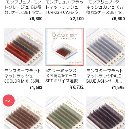
-モンブリュノ- ミン
モンブリュノ フラッ
-モンブリュノ- ター
トグレージュ《お得
トマットラッシュ
キッシュカフェ《お
な5ケースSET※サ
TURKISH CAFE-ター
得な5ケースSET※
イズ選択可》
キッシュカフェ-
サイズ選択可》
¥8,800
¥2,200
¥8,800
（10列シート）
6カラーミックス
モンスターフラット
モンスターフラット
《お得な5ケース
マットラッシュ
マットラッシPALE
SET※サイズ選択
6COLOR MIX（6列
BLUE ASH-ペールブ
可》
シート）
ルーアッシュ- （6列
¥6,732
¥1,683
¥1,595
シート）