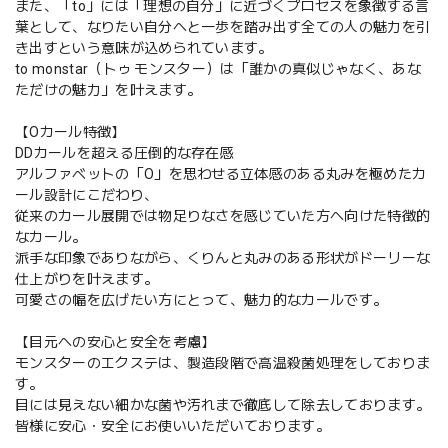
また、「to」には「理想の自分」に近づくプロセスを象徴する言
葉として、なりたい自分へと一歩を踏み出す全ての人の魅力を引
き出すという意味が込められています。
to monstar（トゥ モンスター）は「誰かの真似じゃなく、あな
ただけの魅力」を叶えます。
【Oカール特徴】
DDカールを超える圧倒的な存在感
アルファベットの「O」を思わせる立体感のある丸みを極めたカ
ール設計にこだわり、
従来のカール展開では物足りなさを感じていた方へ向けた特徴的
なカール。
派手な印象でありながら、くりんと丸みのある形状がドーリーな
仕上がりを叶えます。
可愛さの幅を広げたい方にとって、魅力的なカールです。
【目元への安心と安全を考慮】
モンスターのエクステは、製造段階で高温殺菌処理をしておりま
す。
目には見えない細かな菌や汚れまで徹底して除去しております。
皆様に安心・安全にお使いいただいております。