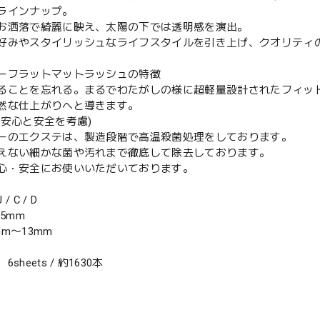
ラインナップ。
お洒落で綺麗に映え、太陽の下では透明感を演出。
好みやスタイリッシュなライフスタイルを引き上げ、クオリティ
ーフラットマットラッシュの特徴
ることを忘れる。まるでわたがしの様に超軽量設計されたフィッ
然な仕上がりへと導きます。
の安心と安全を考慮)
ーのエクステは、製造段階で高温殺菌処理をしております。
えない細かな菌や汚れまで徹底して除去しております。
心・安全にお使いいただいております。
 C / D
15mm
m〜13mm
sheets / 約1630本