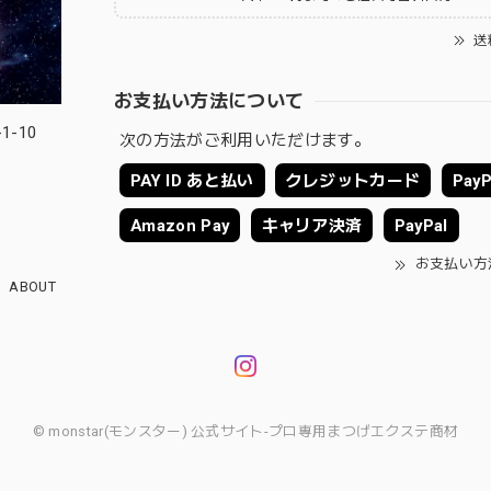
送
お支払い方法について
-10
次の方法がご利用いただけます。
PAY ID あと払い
クレジットカード
PayP
Amazon Pay
キャリア決済
PayPal
お支払い方
ABOUT
© monstar(モンスター) 公式サイト-プロ専用まつげエクステ商材