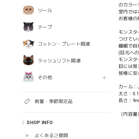
のカラー
ツール
室内では
お客様の
テープ
モンスタ
つけてい
コットン・プレート関連
繊細で自
(目元へ
モンスタ
ラッシュリフト関連
目には見
皆様に安
その他
カール：J /
太さ：0.
長さ：9m
数量・季節限定品
（内容量）6
SHOP INFO
よくあるご質問