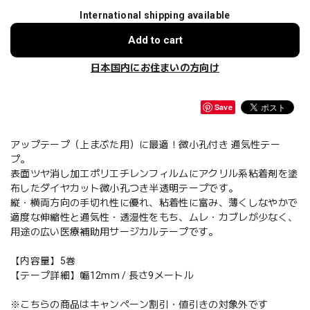
International shipping available
Add to cart
日本国内にお住まいの方向け
Save
アップテープ（上まぶた用）に最適！微小孔付き 通気性テー
プ。
表面ツヤ消し加工ポリエチレンフィルムにアクリル系粘着剤を塗
布したダイヤカット微小孔つき半透明テープです。
縦・横両方向の手切れ性に優れ、粘着性に富み、薄くしなやかで
適度な伸縮性と通気性・透湿性をもち、ムレ・カブレが少なく、
用途の広い医療補助用サージカルテープです。
【内容量】5巻
【テープ詳細】幅12mm / 長さ9メートル
※こちらの商品はキャンペーン割引・値引きの対象外です