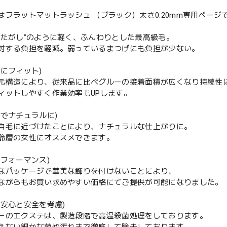
はフラットマットラッシュ （ブラック）太さ0.20mm専用ページ
わたがし”のように軽く、ふんわりとした最高級毛。
対する負担を軽減。弱っているまつげにも負担が少ない。
げにフィット)
元構造により、従来品に比べグルーの接着面積が広くなり持続性
ィットしやすく作業効率もUPします。
黒でナチュラルに)
自毛に近づけたことにより、ナチュラルな仕上がりに。
齢層の女性にオススメできます。
パフォーマンス)
なパッケージで華美な飾りを付けないことにより、
ながらもお買い求めやすい価格にてご提供が可能になりました。
の安心と安全を考慮)
ーのエクステは、製造段階で高温殺菌処理をしております。