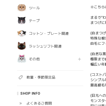
※こちら
ツール
まるで“
テープ
まつげに
(自まつ
コットン・プレート関連
特殊な根
自毛にフ
ラッシュリフト関連
(自然な
その他
極限まで
幅広い年
(コスト
数量・季節限定品
シンプル
最高級毛
SHOP INFO
(目元へ
モンスタ
よくあるご質問