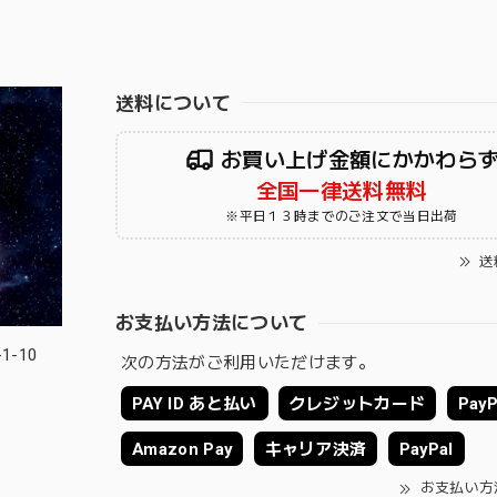
送料について
お買い上げ金額にかかわら
全国一律送料無料
※平日１３時までのご注文で当日出荷
送
お支払い方法について
-10
次の方法がご利用いただけます。
PAY ID あと払い
クレジットカード
PayP
Amazon Pay
キャリア決済
PayPal
お支払い方