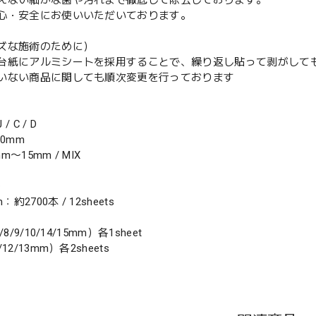
えない細かな菌や汚れまで徹底して除去しております。
心・安全にお使いいただいております。
ズな施術のために）
台紙にアルミシートを採用することで、繰り返し貼って剥がして
いない商品に関しても順次変更を行っております
 C / D
20mm
〜15mm / MIX
）
：約2700本 / 12sheets
8/9/10/14/15mm）各1sheet
2/13mm）各2sheets