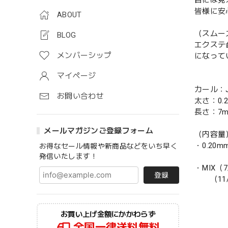
目には見
皆様に安
ABOUT
（スムー
BLOG
エクステ
メンバーシップ
になって
マイページ
カール：J /
お問い合わせ
太さ：0.
長さ：7mm
メールマガジンご登録フォーム
（内容量
・0.20mm
お得なセール情報や新商品などをいち早く
発信いたします！
・MIX（7/
登録
（11/1
お買い上げ金額にかかわらず
全国一律送料無料