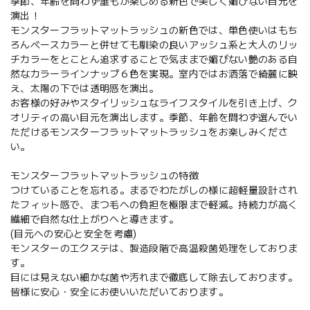
季節、年齢を問わず誰もが楽しめる新色で美しく媚びない目元を
演出！
モンスターフラットマットラッシュの新色では、単色使いはもち
ろんベースカラーと併せても馴染の良いアッシュ系と大人のリッ
チカラーをとことん追求することで気ままで媚びない艶のある自
然なカラーラインナップ６色を実現。室内ではお洒落で綺麗に映
え、太陽の下では透明感を演出。
お客様の好みやスタイリッシュなライフスタイルを引き上げ、ク
オリティの高い目元を演出します。季節、年齢を問わず選んでい
ただけるモンスターフラットマットラッシュをお楽しみくださ
い。
モンスターフラットマットラッシュの特徴
つけていることを忘れる。まるでわたがしの様に超軽量設計され
たフィット感で、まつ毛への負担を極限まで軽減。持続力が高く
繊細で自然な仕上がりへと導きます。
(目元への安心と安全を考慮)
モンスターのエクステは、製造段階で高温殺菌処理をしておりま
す。
目には見えない細かな菌や汚れまで徹底して除去しております。
皆様に安心・安全にお使いいただいております。