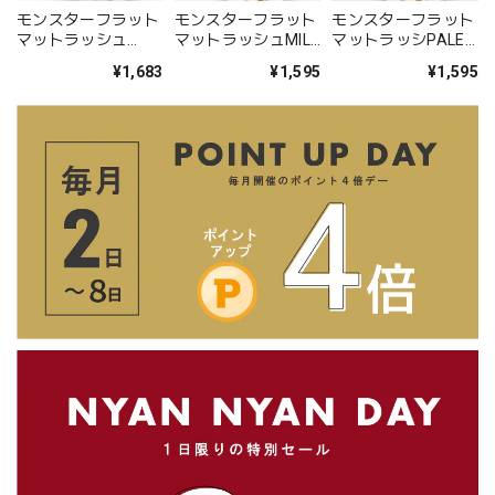
モンスターフラット
モンスターフラット
モンスターフラット
マットラッシュ
マットラッシュMILK
マットラッシPALE
6COLOR MIX（6列
TEA ASH-ミルクテ
BLUE ASH-ペールブ
¥1,683
¥1,595
¥1,595
シート）
ィーアッシュ- （単
ルーアッシュ- （6列
一6列 / MIX5列）
シート）