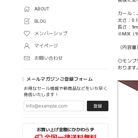
皆様に安
ABOUT
カール：J /
太さ：0.
BLOG
長さ：9mm
メンバーシップ
※MIX（9/
マイページ
（内容量）1
お問い合わせ
◎モンブ
おります
メールマガジンご登録フォーム
お得なセール情報や新商品などをいち早く
発信いたします！
登録
お買い上げ金額にかかわらず
全国一律送料無料