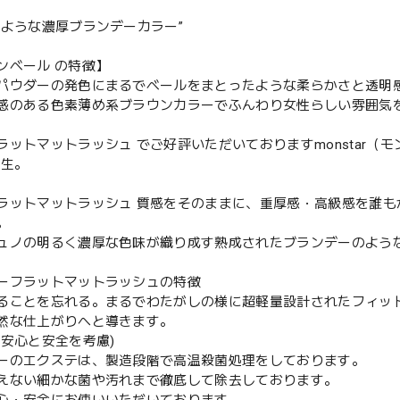
るような濃厚ブランデーカラー”
ンベール の特徴】
パウダーの発色にまるでベールをまとったような柔らかさと透明
感のある色素薄め系ブラウンカラーでふんわり女性らしい雰囲気
ラットマットラッシュ でご好評いただいておりますmonstar（モン
誕生。
ラットマットラッシュ 質感をそのままに、重厚感・高級感を誰も
。
ュノの明るく濃厚な色味が織り成す熟成されたブランデーのよう
ーフラットマットラッシュの特徴
ることを忘れる。まるでわたがしの様に超軽量設計されたフィッ
然な仕上がりへと導きます。
の安心と安全を考慮)
ーのエクステは、製造段階で高温殺菌処理をしております。
えない細かな菌や汚れまで徹底して除去しております。