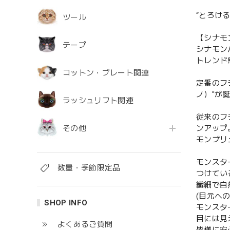
“とろけ
ツール
【シナモ
テープ
シナモン
トレンド
コットン・プレート関連
定番のフ
ノ）"が
ラッシュリフト関連
従来のフ
その他
ンアップ
モンブリ
モンスタ
数量・季節限定品
つけてい
繊細で自
(目元へ
SHOP INFO
モンスタ
目には見
よくあるご質問