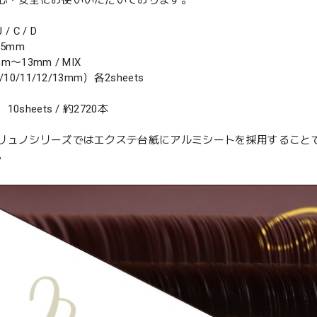
心・安全にお使いいただいております。
 C / D
15mm
〜13mm / MIX
10/11/12/13mm）各2sheets
0sheets / 約2720本
リュノシリーズではエクステ台紙にアルミシートを採用すること
。