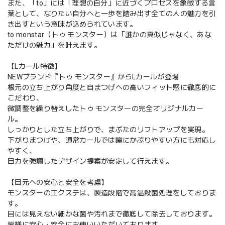
また、「to」には「理想の自分」に近づくプロセスを象徴する言
葉として、なりたい自分へと一歩を踏み出す全ての人の魅力を引
き出すという意味が込められています。
to monstar（トゥ モンスター）は「誰かの真似じゃなく、あな
ただけの魅力」を叶えます。
【Lカール特徴】
NEWブランド『トゥ モンスター』からLカールが登場
根元の立ち上がり角度と自まつげへの高いフィット感に徹底的に
こだわり、
微調整を繰り替えしたトゥ モンスターの完全オリジナルカー
ル。
しっかりとした立ち上がりで、まぶたのリフトアップを実現。
下がりまつげや、通常カールでは瞳にかぶりやすい方にも対応し
やすく、
目力を強調したデザイン提案が安定して行えます。
【目元への安心と安全を考慮】
モンスターのエクステは、製造段階で高温殺菌処理をしておりま
す。
目には見えない細かな菌や汚れまで徹底して除去しております。
皆様に安心・安全にお使いいただいております。