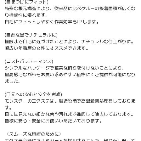
(自まつげにフィット)
特殊な根元構造により、従来品に比べグルーの接着面積が広くな
り持続性に優れます。
自毛にフィットしやすく作業効率もUPします。
(自然な黒でナチュラルに)
極限まで自毛に近づけたことにより、ナチュラルな仕上がりに。
幅広い年齢層の女性にオススメできます。
(コストパフォーマンス)
シンプルなパッケージで華美な飾りを付けないことにより、
最高級毛ながらもお買い求めやすい価格にてご提供が可能になり
ました。
(目元への安心と安全を考慮)
モンスターのエクステは、製造段階で高温殺菌処理をしておりま
す。
目には見えない細かな菌や汚れまで徹底して除去しております。
皆様に安心・安全にお使いいただいております。
（スムーズな施術のために）
エクステ台紙にアルミシートを採用することで、繰り返し貼って